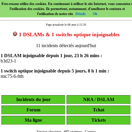
Free-reseau utilise des cookies. En continuant à utiliser le site Internet, vous consentez 
l'utilisation des cookies. Ils permettent, notamment, d'améliorer le contenu et
l'utilisation de notre site
Détails
Ok
Page actualisée le 08 aout à 15:26
1 DSLAMs & 1 switchs optique injoignables
11 incidents détectés aujourd'hui
1 DSLAM injoignable depuis
1 jour, 23 h 26 mins
:
b3d23-1
1 switch optique injoignable depuis
5 jours, 8 h 1 min
:
mic75-6-ftth
Incidents du jour
NRA / DSLAM
Forum
Tchat
Ma ligne
Tickets
Version classique
-
685 visiteurs
-
Contact