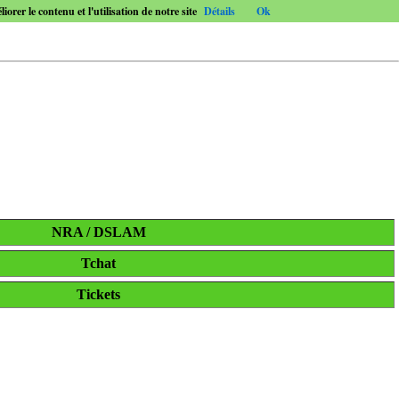
orer le contenu et l'utilisation de notre site
Détails
Ok
NRA / DSLAM
Tchat
Tickets