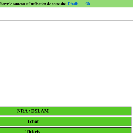
orer le contenu et l'utilisation de notre site
Détails
Ok
NRA / DSLAM
Tchat
Tickets