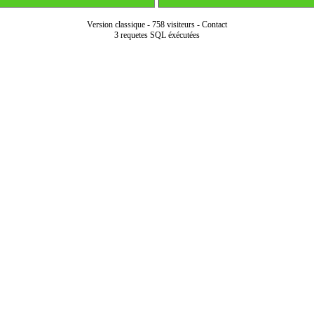
Version classique
-
758 visiteurs
-
Contact
3 requetes SQL éxécutées