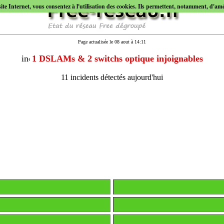
site Internet, vous consentez à l'utilisation des cookies. Ils permettent, notamment, d'améli
Page actualisée le 08 aout à 14:11
1 DSLAMs & 2 switchs optique injoignables
11 incidents détectés aujourd'hui