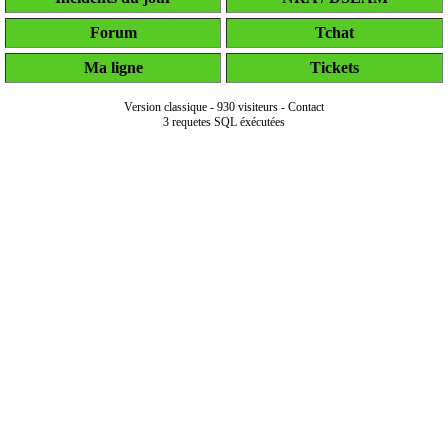
Forum
Tchat
Ma ligne
Tickets
Version classique
-
930 visiteurs
-
Contact
3 requetes SQL éxécutées