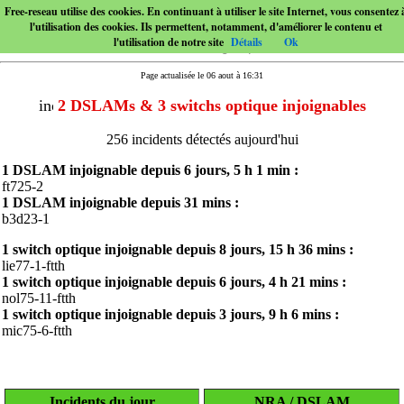
Free-reseau utilise des cookies. En continuant à utiliser le site Internet, vous consentez 
l'utilisation des cookies. Ils permettent, notamment, d'améliorer le contenu et
l'utilisation de notre site
Détails
Ok
Page actualisée le 06 aout à 16:31
2 DSLAMs & 3 switchs optique injoignables
256 incidents détectés aujourd'hui
1 DSLAM injoignable depuis
6 jours, 5 h 1 min
:
ft725-2
1 DSLAM injoignable depuis
31 mins
:
b3d23-1
1 switch optique injoignable depuis
8 jours, 15 h 36 mins
:
lie77-1-ftth
1 switch optique injoignable depuis
6 jours, 4 h 21 mins
:
nol75-11-ftth
1 switch optique injoignable depuis
3 jours, 9 h 6 mins
:
mic75-6-ftth
Incidents du jour
NRA / DSLAM