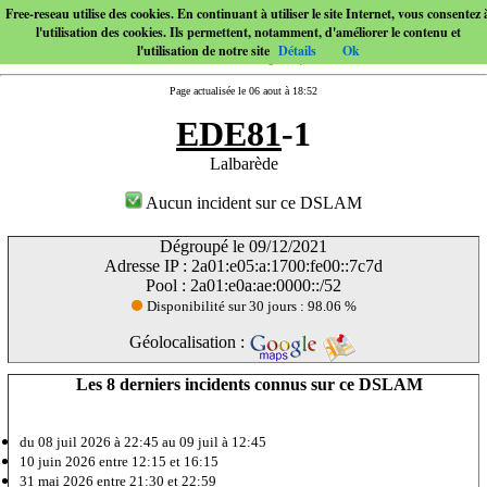
Free-reseau utilise des cookies. En continuant à utiliser le site Internet, vous consentez 
l'utilisation des cookies. Ils permettent, notamment, d'améliorer le contenu et
l'utilisation de notre site
Détails
Ok
Page actualisée le 06 aout à 18:52
EDE81
-1
Lalbarède
Aucun incident sur ce DSLAM
Dégroupé le 09/12/2021
Adresse IP : 2a01:e05:a:1700:fe00::7c7d
Pool : 2a01:e0a:ae:0000::/52
Disponibilité sur 30 jours : 98.06 %
Géolocalisation :
Les 8 derniers incidents connus sur ce DSLAM
du 08 juil 2026 à 22:45 au 09 juil à 12:45
10 juin 2026
entre 12:15 et 16:15
31 mai 2026
entre 21:30 et 22:59