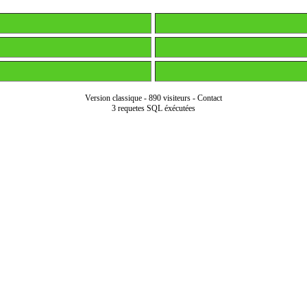
Version classique
-
890 visiteurs
-
Contact
3 requetes SQL éxécutées