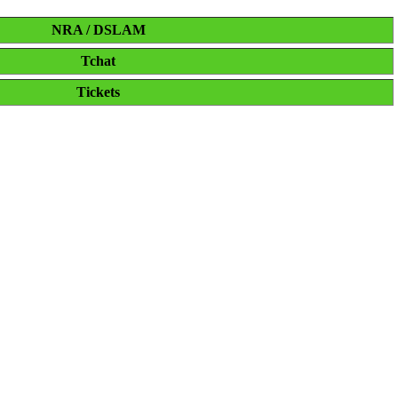
NRA / DSLAM
Tchat
Tickets