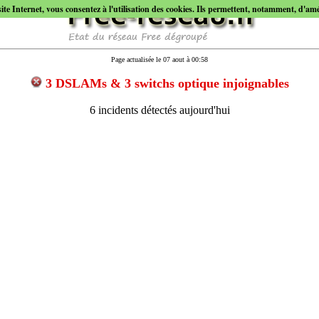
site Internet, vous consentez à l'utilisation des cookies. Ils permettent, notamment, d'améli
Page actualisée le 07 aout à 00:58
3 DSLAMs & 3 switchs optique injoignables
6 incidents détectés aujourd'hui