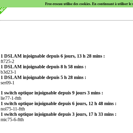
Free-reseau utilise des cookies. En continuant à utiliser le 
1 DSLAM injoignable depuis
6 jours, 13 h 28 mins
:
ft725-2
1 DSLAM injoignable depuis
8 h 58 mins
:
b3d23-1
1 DSLAM injoignable depuis
5 h 28 mins
:
ser09-1
1 switch optique injoignable depuis
9 jours 3 mins
:
lie77-1-ftth
1 switch optique injoignable depuis
6 jours, 12 h 48 mins
:
nol75-11-ftth
1 switch optique injoignable depuis
3 jours, 17 h 33 mins
:
mic75-6-ftth