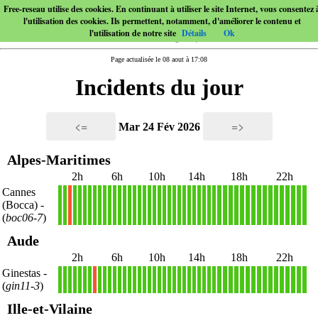
Free-reseau utilise des cookies. En continuant à utiliser le site Internet, vous consentez 
l'utilisation des cookies. Ils permettent, notamment, d'améliorer le contenu et
l'utilisation de notre site
Détails
Ok
Page actualisée le 08 aout à 17:08
Incidents du jour
<=
=>
Mar 24 Fév 2026
Alpes-Maritimes
2h
6h
10h
14h
18h
22h
Cannes
(Bocca)
-
1
1
X
1
1
1
1
1
1
1
1
1
1
1
1
1
1
1
1
1
1
1
1
1
1
1
1
1
1
1
1
1
1
1
1
1
1
1
1
1
1
1
1
1
1
1
1
1
(
boc06-7
)
Aude
2h
6h
10h
14h
18h
22h
Ginestas
-
1
1
1
1
1
1
1
X
1
1
1
1
1
1
1
1
1
1
1
1
1
1
1
1
1
1
1
1
1
1
1
1
1
1
1
1
1
1
1
1
1
1
1
1
1
1
1
1
(
gin11-3
)
Ille-et-Vilaine