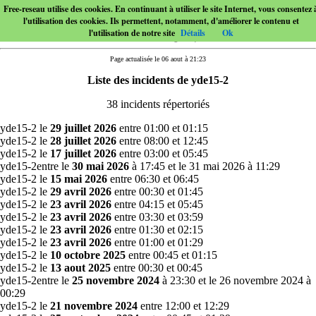
Free-reseau utilise des cookies. En continuant à utiliser le site Internet, vous consentez 
l'utilisation des cookies. Ils permettent, notamment, d'améliorer le contenu et
l'utilisation de notre site
Détails
Ok
Page actualisée le 06 aout à 21:23
Liste des incidents de
yde15-2
38 incidents répertoriés
yde15-2 le
29 juillet 2026
entre 01:00 et 01:15
yde15-2 le
28 juillet 2026
entre 08:00 et 12:45
yde15-2 le
17 juillet 2026
entre 03:00 et 05:45
yde15-2entre le
30 mai 2026
à 17:45 et le 31 mai 2026 à 11:29
yde15-2 le
15 mai 2026
entre 06:30 et 06:45
yde15-2 le
29 avril 2026
entre 00:30 et 01:45
yde15-2 le
23 avril 2026
entre 04:15 et 05:45
yde15-2 le
23 avril 2026
entre 03:30 et 03:59
yde15-2 le
23 avril 2026
entre 01:30 et 02:15
yde15-2 le
23 avril 2026
entre 01:00 et 01:29
yde15-2 le
10 octobre 2025
entre 00:45 et 01:15
yde15-2 le
13 aout 2025
entre 00:30 et 00:45
yde15-2entre le
25 novembre 2024
à 23:30 et le 26 novembre 2024 à
00:29
yde15-2 le
21 novembre 2024
entre 12:00 et 12:29