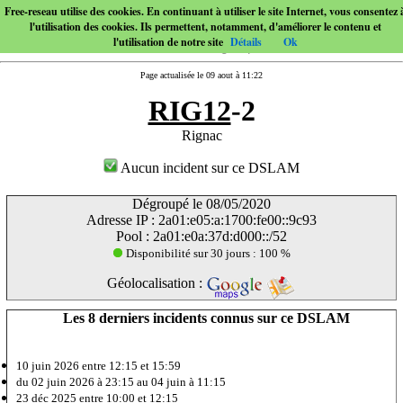
Free-reseau utilise des cookies. En continuant à utiliser le site Internet, vous consentez 
l'utilisation des cookies. Ils permettent, notamment, d'améliorer le contenu et
l'utilisation de notre site
Détails
Ok
Page actualisée le 09 aout à 11:22
RIG12
-2
Rignac
Aucun incident sur ce DSLAM
Dégroupé le 08/05/2020
Adresse IP : 2a01:e05:a:1700:fe00::9c93
Pool : 2a01:e0a:37d:d000::/52
Disponibilité sur 30 jours : 100 %
Géolocalisation :
Les 8 derniers incidents connus sur ce DSLAM
10 juin 2026
entre 12:15 et 15:59
du 02 juin 2026 à 23:15 au 04 juin à 11:15
23 déc 2025
entre 10:00 et 12:15