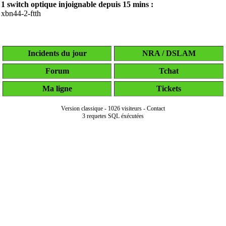
1 switch optique injoignable depuis
15 mins
:
xbn44-2-ftth
Incidents du jour
NRA / DSLAM
Forum
Tchat
Ma ligne
Tickets
Version classique
-
1026 visiteurs
-
Contact
3 requetes SQL éxécutées