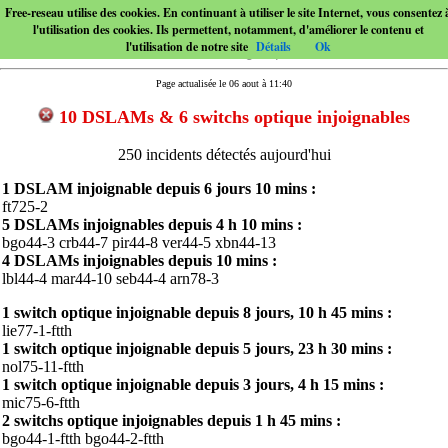
Free-reseau utilise des cookies. En continuant à utiliser le site Internet, vous consentez 
l'utilisation des cookies. Ils permettent, notamment, d'améliorer le contenu et
l'utilisation de notre site
Détails
Ok
Page actualisée le 06 aout à 11:40
10 DSLAMs & 6 switchs optique injoignables
250 incidents détectés aujourd'hui
1 DSLAM injoignable depuis
6 jours 10 mins
:
ft725-2
5 DSLAMs injoignables depuis
4 h 10 mins
:
bgo44-3
crb44-7
pir44-8
ver44-5
xbn44-13
4 DSLAMs injoignables depuis
10 mins
:
lbl44-4
mar44-10
seb44-4
arn78-3
1 switch optique injoignable depuis
8 jours, 10 h 45 mins
:
lie77-1-ftth
1 switch optique injoignable depuis
5 jours, 23 h 30 mins
:
nol75-11-ftth
1 switch optique injoignable depuis
3 jours, 4 h 15 mins
:
mic75-6-ftth
2 switchs optique injoignables depuis
1 h 45 mins
:
bgo44-1-ftth
bgo44-2-ftth