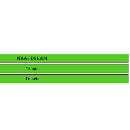
NRA / DSLAM
Tchat
Tickets