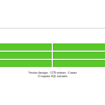
Version classique
-
1278 visiteurs
-
Contact
13 requetes SQL éxécutées