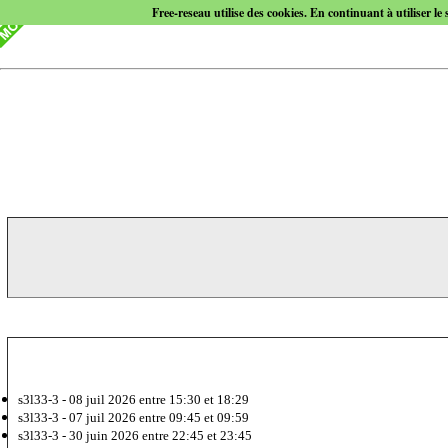
Free-reseau utilise des cookies. En continuant à utiliser le 
s3l33-3 -
08 juil 2026
entre 15:30 et 18:29
s3l33-3 -
07 juil 2026
entre 09:45 et 09:59
s3l33-3 -
30 juin 2026
entre 22:45 et 23:45