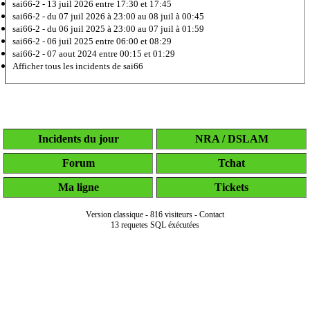
sai66-2 -
13 juil 2026
entre 17:30 et 17:45
sai66-2 -
du 07 juil 2026 à 23:00 au 08 juil à 00:45
sai66-2 -
du 06 juil 2025 à 23:00 au 07 juil à 01:59
sai66-2 -
06 juil 2025
entre 06:00 et 08:29
sai66-2 -
07 aout 2024
entre 00:15 et 01:29
Afficher tous les incidents de sai66
Incidents du jour
NRA / DSLAM
Forum
Tchat
Ma ligne
Tickets
Version classique
-
816 visiteurs
-
Contact
13 requetes SQL éxécutées