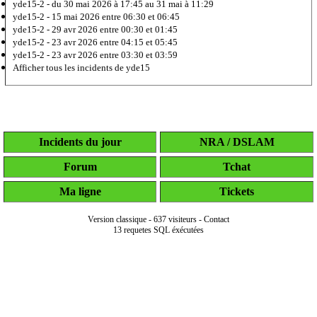
yde15-2 -
du 30 mai 2026 à 17:45 au 31 mai à 11:29
yde15-2 -
15 mai 2026
entre 06:30 et 06:45
yde15-2 -
29 avr 2026
entre 00:30 et 01:45
yde15-2 -
23 avr 2026
entre 04:15 et 05:45
yde15-2 -
23 avr 2026
entre 03:30 et 03:59
Afficher tous les incidents de yde15
Incidents du jour
NRA / DSLAM
Forum
Tchat
Ma ligne
Tickets
Version classique
-
637 visiteurs
-
Contact
13 requetes SQL éxécutées