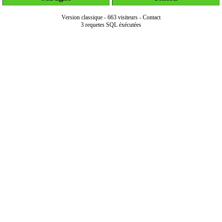
Version classique
-
663 visiteurs
-
Contact
3 requetes SQL éxécutées