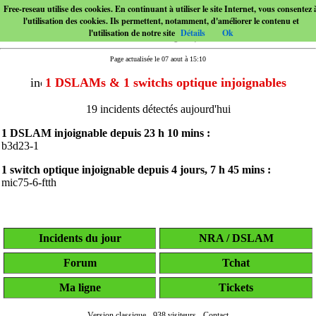
Free-reseau utilise des cookies. En continuant à utiliser le site Internet, vous consentez 
l'utilisation des cookies. Ils permettent, notamment, d'améliorer le contenu et
l'utilisation de notre site
Détails
Ok
Page actualisée le 07 aout à 15:10
1 DSLAMs & 1 switchs optique injoignables
19 incidents détectés aujourd'hui
1 DSLAM injoignable depuis
23 h 10 mins
:
b3d23-1
1 switch optique injoignable depuis
4 jours, 7 h 45 mins
:
mic75-6-ftth
Incidents du jour
NRA / DSLAM
Forum
Tchat
Ma ligne
Tickets
Version classique
-
938 visiteurs
-
Contact