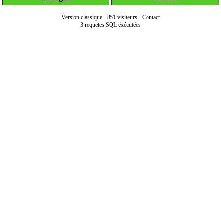
Version classique
-
851 visiteurs
-
Contact
3 requetes SQL éxécutées