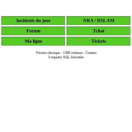
Incidents du jour
NRA / DSLAM
Forum
Tchat
Ma ligne
Tickets
Version classique
-
1300 visiteurs
-
Contact
3 requetes SQL éxécutées