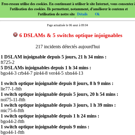
Free-reseau utilise des cookies. En continuant à utiliser le site Internet, vous consentez 
l'utilisation des cookies. Ils permettent, notamment, d'améliorer le contenu et
l'utilisation de notre site
Détails
Ok
Page actualisée le 06 aout à 09:04
6 DSLAMs & 5 switchs optique injoignables
217 incidents détectés aujourd'hui
1 DSLAM injoignable depuis
5 jours, 21 h 34 mins
:
ft725-2
5 DSLAMs injoignables depuis
1 h 34 mins
:
bgo44-3
crb44-7
pir44-8
ver44-5
xbn44-13
1 switch optique injoignable depuis
8 jours, 8 h 9 mins
:
lie77-1-ftth
1 switch optique injoignable depuis
5 jours, 20 h 54 mins
:
nol75-11-ftth
1 switch optique injoignable depuis
3 jours, 1 h 39 mins
:
mic75-6-ftth
1 switch optique injoignable depuis
1 h 24 mins
:
bgo44-2-ftth
1 switch optique injoignable depuis
9 mins
:
bgo44-1-ftth