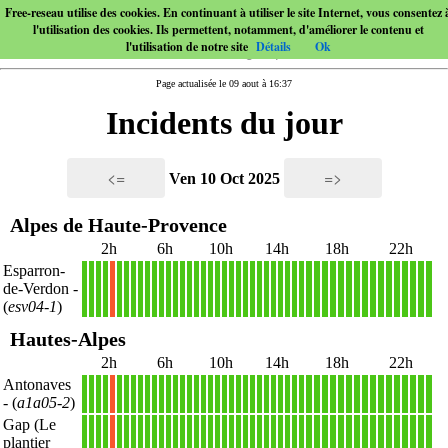
Free-reseau utilise des cookies. En continuant à utiliser le site Internet, vous consentez 
l'utilisation des cookies. Ils permettent, notamment, d'améliorer le contenu et
l'utilisation de notre site
Détails
Ok
Page actualisée le 09 aout à 16:37
Incidents du jour
<=
=>
Ven 10 Oct 2025
Alpes de Haute-Provence
2h
6h
10h
14h
18h
22h
Esparron-
de-Verdon
-
1
1
1
1
X
1
1
1
1
1
1
1
1
1
1
1
1
1
1
1
1
1
1
1
1
1
1
1
1
1
1
1
1
1
1
1
1
1
1
1
1
1
1
1
1
1
1
1
(
esv04-1
)
Hautes-Alpes
2h
6h
10h
14h
18h
22h
Antonaves
1
1
1
1
X
1
1
1
1
1
1
1
1
1
1
1
1
1
1
1
1
1
1
1
1
1
1
1
1
1
1
1
1
1
1
1
1
1
1
1
1
1
1
1
1
1
1
1
- (
a1a05-2
)
Gap (Le
plantier