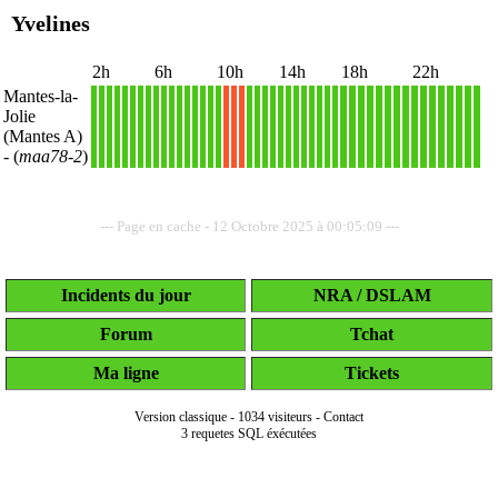
Yvelines
2h
6h
10h
14h
18h
22h
Mantes-la-
Jolie
1
1
1
1
1
1
1
1
1
1
1
1
1
1
1
1
1
X
X
X
1
1
1
1
1
1
1
1
1
1
1
1
1
1
1
1
1
1
1
1
1
1
1
1
1
1
1
1
(Mantes A)
- (
maa78-2
)
--- Page en cache - 12 Octobre 2025 à 00:05:09 ---
Incidents du jour
NRA / DSLAM
Forum
Tchat
Ma ligne
Tickets
Version classique
-
1034 visiteurs
-
Contact
3 requetes SQL éxécutées